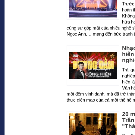
Trước 
hoàn t
Không 
hứa hẹ
cùng sự góp mặt của nhiều nghệ s
Ngọc Anh,… mang đến bức tranh 
Nhạc
hiến
nghi
Trải q
nghiệ
hiến l
Văn hó
một đêm vinh danh, mà đã trở thàn
thực diện mạo của cả một thế hệ n
20 m
Trần
"Thá