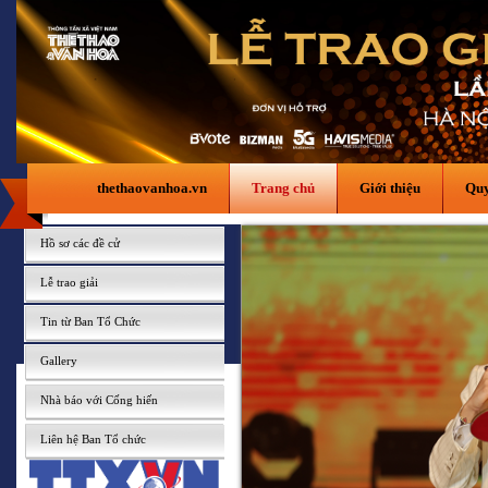
thethaovanhoa.vn
Trang chủ
Giới thiệu
Quy
Hồ sơ các đề cử
Lễ trao giải
Tin từ Ban Tổ Chức
Gallery
Nhà báo với Cống hiến
Liên hệ Ban Tổ chức