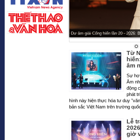
Dư âm giải Cống hiến lần 20 - 2026: 
Từ N
hiến
âm n
Sự hợp
Âm nh
động 
phát t
hình này hiện thực hóa tư duy "văn
bản sắc Việt Nam trên trường quốc
Lễ t
2026
giờ 