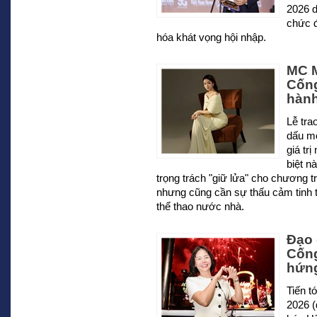
2026 d
chức 
hóa khát vọng hội nhập.
MC M
Cống
hành
Lễ tra
dấu mộ
giá tr
biệt n
trọng trách "giữ lửa" cho chương t
nhưng cũng cần sự thấu cảm tinh 
thể thao nước nhà.
Đạo 
Cống
hứn
Tiến t
2026 (