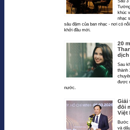
Sau 3 
Tường 
khúc v
nhạc s
sâu đậm của ban nhạc - nơi có nỗ
khởi đầu mới.
20 m
Than
dịch
Sau kh
thành 
chuyê
được 
nước.
Giải
đôi 
Việt
Bước 
và dấu