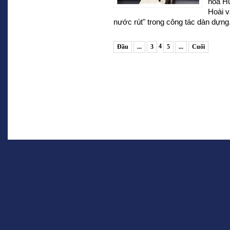
hóa Hữ
Hoài v
nước rút" trong công tác dàn dựng
4
Đầu
...
3
5
...
Cuối
Chuyên trang của Báo điện tử Thể thao & Văn hóa
Tổng Biên tập:
Nguyễn Thiện Thuật
Giấy phép số 35/GP-CBC ngày 15/10/2024 do CỤC BÁO CHÍ - 
VÀ TRUYỀN THÔNG cấp
Tòa soạn: 11 Trần Hưng Đạo - Hoàn Kiếm - Hà Nội
TEL: 04.39331878 FAX: 04.38248600 E:toasoan@thethaovanhoa
© 2008 - 2026 Báo Điện tử Thể thao & Văn hóa, TTXVN. All rights