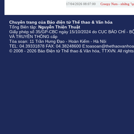
17/04/2026 08:07:00
Creepy Nuts - những "q
Chuyên trang của Báo điện tử Thể thao & Văn hóa
Tổng Biên tập:
Nguyễn Thiện Thuật
Giấy phép số 35/GP-CBC ngày 15/10/2024 do CỤC BÁO CHÍ - 
VÀ TRUYỀN THÔNG cấp
Tòa soạn: 11 Trần Hưng Đạo - Hoàn Kiếm - Hà Nội
TEL: 04.39331878 FAX: 04.38248600 E:toasoan@thethaovanhoa
© 2008 - 2026 Báo Điện tử Thể thao & Văn hóa, TTXVN. All rights