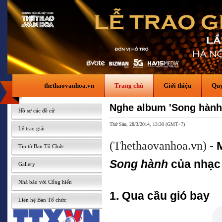
thethaovanhoa.vn
Trang chủ
Giới thiệu
Quy
Nghe album 'Song hành
Hồ sơ các đề cử
Thứ Sáu, 28/3/2014, 13:30 (GMT+7)
Lễ trao giải
(Thethaovanhoa.vn) -
Tin từ Ban Tổ Chức
Song hành
của nhạc
Gallery
Nhà báo với Cống hiến
1. Qua cầu gió bay
Liên hệ Ban Tổ chức