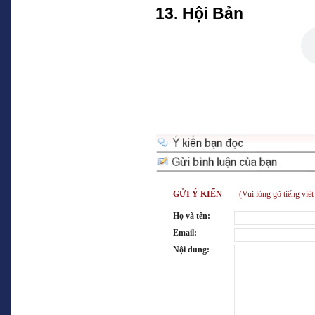
13. Hội Bản
GỬI Ý KIẾN
(Vui lòng gõ tiếng việt 
Họ và tên:
Email:
Nội dung: