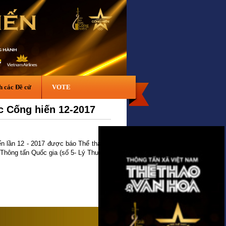
h các Đề cử
VOTE
c Cống hiến 12-2017
ến lần 12 - 2017 được báo Thể thao &
m Thông tấn Quốc gia (số 5- Lý Thường