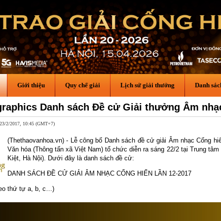
Giới thiệu
Quy chế giải
Lịch sử giải thưởng
Danh sác
graphics Danh sách Đề cử Giải thưởng Âm nhạ
23/2/2017, 10:45 (GMT+7)
(Thethaovanhoa.vn) - Lễ công bố Danh sách đề cử giải Âm nhạc Cống hi
Văn hóa (Thông tấn xã Việt Nam) tổ chức diễn ra sáng 22/2 tại Trung tâ
Kiệt, Hà Nội). Dưới đây là danh sách đề cử:
DANH SÁCH ĐỀ CỬ GIẢI ÂM NHẠC CỐNG HIẾN LẦN 12-2017
eo thứ tự a, b, c…)