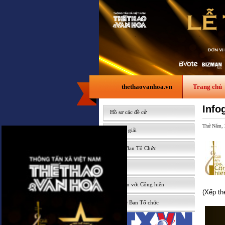
thethaovanhoa.vn
Trang chủ
Info
Hồ sơ các đề cử
Thứ Năm, 
Lễ trao giải
Tin từ Ban Tổ Chức
Gallery
Nhà báo với Cống hiến
(Xếp th
Liên hệ Ban Tổ chức