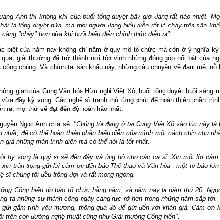
ang Anh thì không khí của buổi tổng duyệt bây giờ đang rất náo nhiệt. Mọi
hải là tổng duyệt nữa, mà mọi người đang biểu diễn rất là cháy trên sân kh
 càng "cháy" hơn nữa khi buổi biểu diễn chính thức diễn ra".
c biệt của năm nay không chỉ nằm ở quy mô tổ chức mà còn ở ý nghĩa kỷ 
 qua, giải thưởng đã trở thành nơi tôn vinh những đóng góp nổi bật của ng
à công chúng. Và chính tại sân khấu này, những câu chuyện về đam mê, nỗ lự
hông gian của Cung Văn hóa Hữu nghị Việt Xô, buổi tổng duyệt buổi sáng 
 vừa đầy kỳ vọng. Các nghệ sĩ tranh thủ từng phút để hoàn thiện phần trì
ễn ra, mọi thứ sẽ đạt đến độ hoàn hảo nhất.
guyễn Ngọc Anh chia sẻ:
"Chúng tôi đang ở tại Cung Việt Xô vào lúc này là
h nhất, để có thể hoàn thiện phần biểu diễn của mình một cách chỉn chu nhấ
n giả những màn trình diễn mà có thể nói là tốt nhất.
ôi hy vọng là quý vị sẽ đến đây và ủng hộ cho các ca sĩ. Xin một lời cảm
, xin trân trọng gửi lời cảm ơn đến báo Thể thao và Văn hóa - một tờ báo lớn
ệ sĩ chúng tôi đều trông đợi và rất mong ngóng.
ưởng Cống hiến do báo tổ chức hằng năm, và năm nay là năm thứ 20. Ngọ
ng ta những sự thành công ngày càng rực rỡ hơn trong những năm sắp tới. V
 gửi gắm tình yêu thương, thông qua đó để gửi đến với khán giả. Cảm ơn kh
ôi trên con đường nghệ thuật cũng như Giải thưởng Cống hiến".