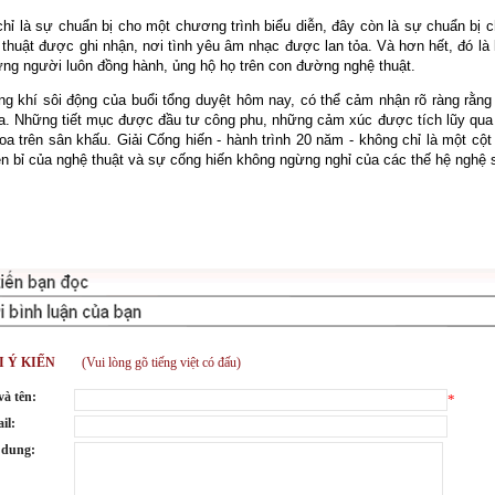
hỉ là sự chuẩn bị cho một chương trình biểu diễn, đây còn là sự chuẩn bị 
ệ thuật được ghi nhận, nơi tình yêu âm nhạc được lan tỏa. Và hơn hết, đó là l
ững người luôn đồng hành, ủng hộ họ trên con đường nghệ thuật.
g khí sôi động của buổi tổng duyệt hôm nay, có thể cảm nhận rõ ràng rằng 
. Những tiết mục được đầu tư công phu, những cảm xúc được tích lũy qua t
oa trên sân khấu. Giải Cống hiến - hành trình 20 năm - không chỉ là một c
n bỉ của nghệ thuật và sự cống hiến không ngừng nghỉ của các thế hệ nghệ 
I Ý KIẾN
(Vui lòng gõ tiếng việt có đấu)
và tên:
*
il:
 dung: