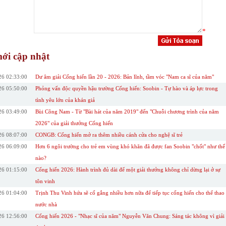
*
ới cập nhật
26 02:33:00
Dư âm giải Cống hiến lần 20 - 2026: Bản lĩnh, tầm vóc "Nam ca sĩ của năm"
26 05:50:00
Phỏng vấn độc quyền hậu trường Cống hiến: Soobin - Tự hào và áp lực trong
tình yêu lớn của khán giả
26 03:49:00
Bùi Công Nam - Từ "Bài hát của năm 2019" đến "Chuỗi chương trình của năm
2026" của giải thưởng Cống hiến
26 08:07:00
CONGB: Cống hiến mở ra thêm nhiều cánh cửa cho nghệ sĩ trẻ
26 06:09:00
Hơn 6 ngôi trường cho trẻ em vùng khó khăn đã được fan Soobin "chốt" như thế
nào?
26 01:15:00
Cống hiến 2026: Hành trình đủ dài để một giải thưởng không chỉ dừng lại ở sự
tôn vinh
26 01:04:00
Trịnh Thu Vinh hứa sẽ cố gắng nhiều hơn nữa để tiếp tục cống hiến cho thể thao
nước nhà
26 12:56:00
Cống hiến 2026 - "Nhạc sĩ của năm" Nguyễn Văn Chung: Sáng tác không vì giải