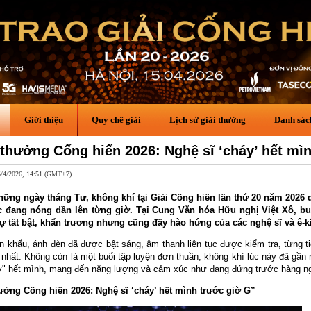
Giới thiệu
Quy chế giải
Lịch sử giải thưởng
Danh sác
 thưởng Cống hiến 2026: Nghệ sĩ ‘cháy’ hết mì
5/4/2026, 14:51 (GMT+7)
hững ngày tháng Tư, không khí tại Giải Cống hiến lần thứ 20 năm 2026
c đang nóng dần lên từng giờ. Tại Cung Văn hóa Hữu nghị Việt Xô, bu
ự tất bật, khẩn trương nhưng cũng đầy hào hứng của các nghệ sĩ và ê-k
n khấu, ánh đèn đã được bật sáng, âm thanh liên tục được kiểm tra, từng 
ỏ nhất. Không còn là một buổi tập luyện đơn thuần, không khí lúc này đã gầ
y" hết mình, mang đến năng lượng và cảm xúc như đang đứng trước hàng ng
hưởng Cống hiến 2026: Nghệ sĩ ‘cháy’ hết mình trước giờ G”