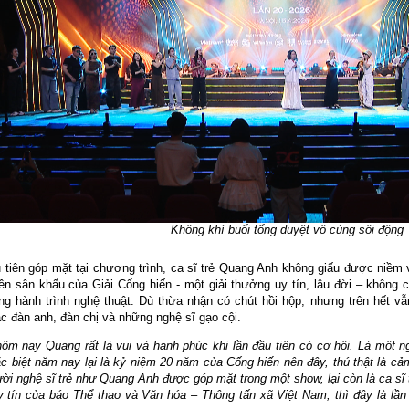
Không khí buổi tổng duyệt vô cùng sôi động
 tiên góp mặt tại chương trình, ca sĩ trẻ Quang Anh không giấu được niềm 
ên sân khấu của Giải Cống hiến - một giải thưởng uy tín, lâu đời – không 
ng hành trình nghệ thuật. Dù thừa nhận có chút hồi hộp, nhưng trên hết vẫ
c đàn anh, đàn chị và những nghệ sĩ gạo cội.
ôm nay Quang rất là vui và hạnh phúc khi lần đầu tiên có cơ hội. Là một n
ặc biệt năm nay lại là kỷ niệm 20 năm của Cống hiến nên đây, thú thật là cảm
ời nghệ sĩ trẻ như Quang Anh được góp mặt trong một show, lại còn là ca sĩ 
uy tín của báo Thể thao và Văn hóa – Thông tấn xã Việt Nam, thì đây là lần