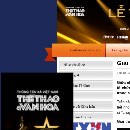
thethaovanhoa.vn
Trang chủ
Giải
Hồ sơ các đề cử
Thứ Tư, 1
Lễ trao giải
Giữa n
Tin từ Ban Tổ Chức
tổ chứ
trong s
Gallery
Trên sâ
Nhà báo với Cống hiến
tiết nh
sĩ "chá
Liên hệ Ban Tổ chức
Giải t