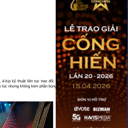
ê-kíp kỹ thuật liên tục trao đổi, điều
iêm túc nhưng không kém phần bùng nổ.