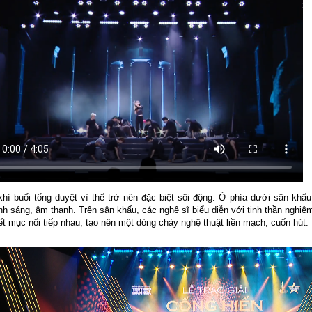
hí buổi tổng duyệt vì thế trở nên đặc biệt sôi động. Ở phía dưới sân khấu, 
nh sáng, âm thanh. Trên sân khấu, các nghệ sĩ biểu diễn với tinh thần ngh
ết mục nối tiếp nhau, tạo nên một dòng chảy nghệ thuật liền mạch, cuốn hút.