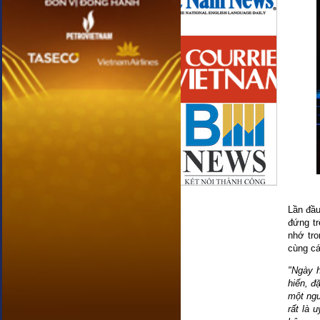
Lần đầu
đứng tr
nhớ tro
cùng cá
"Ngày h
hiến, đ
một ngư
rất là 