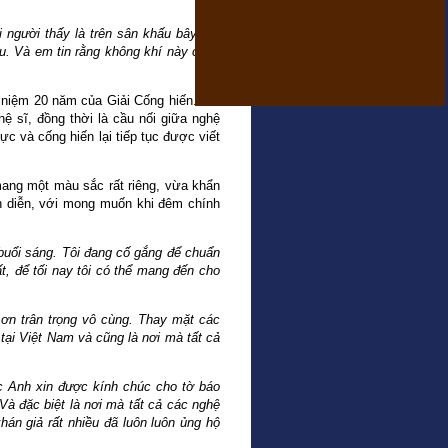
 người thấy là trên sân khấu bây giờ
ấu. Và em tin rằng không khí này cũng
niệm 20 năm của Giải Cống hiến. Hai
hệ sĩ, đồng thời là cầu nối giữa nghệ
c và cống hiến lại tiếp tục được viết
mang một màu sắc rất riêng, vừa khẩn
nh diễn, với mong muốn khi đêm chính
 buổi sáng. Tôi đang cố gắng để chuẩn
t, để tối nay tôi có thể mang đến cho
 ơn trân trọng vô cùng. Thay mặt các
 tại Việt Nam và cũng là nơi mà tất cả
c Anh xin được kính chúc cho tờ báo
à đặc biệt là nơi mà tất cả các nghệ
án giả rất nhiều đã luôn luôn ủng hộ