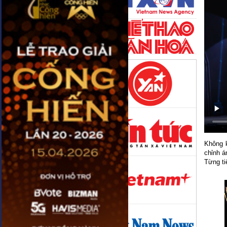
Không k
chỉnh á
Từng ti