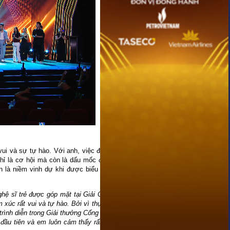
vui và sự tự hào. Với anh, việc được
chỉ là cơ hội mà còn là dấu mốc đáng
n là niềm vinh dự khi được biểu diễn
ghệ sĩ trẻ được góp mặt tại Giải Cống
 xúc rất vui và tự hào. Bởi vì thực ra
trình diễn trong Giải thưởng Cống hiến
 đầu tiên và em luôn cảm thấy rất hồi