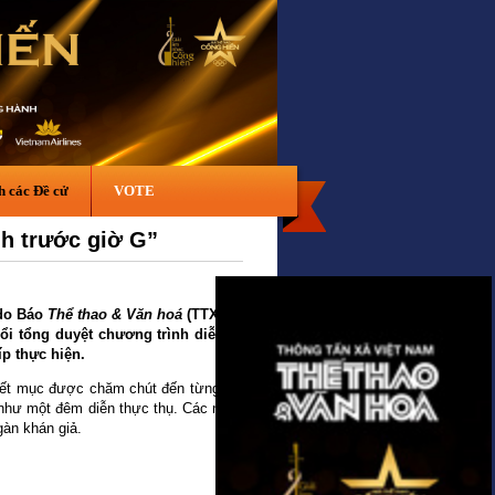
h các Đề cử
VOTE
nh trước giờ G”
 do Báo
Thể thao & Văn hoá
(TTXVN)
ổi tổng duyệt chương trình diễn ra
íp thực hiện.
tiết mục được chăm chút đến từng chi
n như một đêm diễn thực thụ. Các nghệ
àn khán giả.