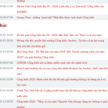
thưởng
26 08:15:00
Dư âm Giải Cống hiến lần 20 - 2026: Liên tiếp 2 cú "hat-trick" Cống hiến của
SOOBIN
26 08:07:00
Creepy Nuts - những "quái kiệt" Nhật Bản được vinh danh Cống hiến
khác
26 02:33:00
Dư âm giải Cống hiến lần 20 - 2026: Bản lĩnh, tầm vóc "Nam ca sĩ của năm"
26 05:50:00
Phỏng vấn độc quyền hậu trường Cống hiến: Soobin - Tự hào và áp lực trong
tình yêu lớn của khán giả
26 03:49:00
Bùi Công Nam - Từ "Bài hát của năm 2019" đến "Chuỗi chương trình của năm
2026" của giải thưởng Cống hiến
26 08:07:00
CONGB: Cống hiến mở ra thêm nhiều cánh cửa cho nghệ sĩ trẻ
26 06:09:00
Hơn 6 ngôi trường cho trẻ em vùng khó khăn đã được fan Soobin "chốt" như thế
nào?
26 01:15:00
Cống hiến 2026: Hành trình đủ dài để một giải thưởng không chỉ dừng lại ở sự
tôn vinh
26 01:04:00
Trịnh Thu Vinh hứa sẽ cố gắng nhiều hơn nữa để tiếp tục cống hiến cho thể thao
nước nhà
26 12:56:00
Cống hiến 2026 - "Nhạc sĩ của năm" Nguyễn Văn Chung: Sáng tác không vì giải
thưởng