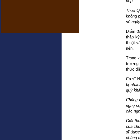
hộp.
Theo Qu
không p
sẽ ngày
Điểm đặ
thập kỷ
thuật v
nên.
Trong k
trương,
thức di
Ca sĩ N
bị nhan
quý khá
Chúng t
nghệ sĩ
các ngh
Giải th
của chú
sĩ được
chúng t