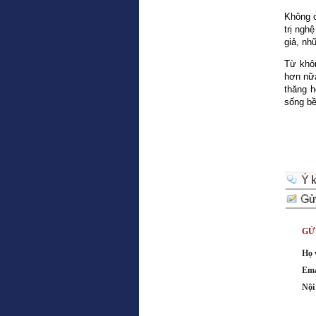
Không c
trị ngh
giả, nh
Từ khôn
hơn nữa
thăng h
sống bề
GỬ
Họ 
Ema
Nội