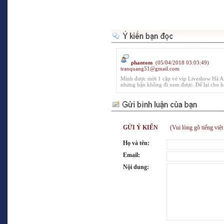
phantom
(05/04/2018 03:03:49)
tranquang51@gmail.com
Mình được mời 1 cặp vé vip Liveshow Hà An
nhưng bận không đi xem được. Để lại cho b
GỬI Ý KIẾN
(Vui lòng gõ tiếng việt 
Họ và tên:
Email:
Nội dung: