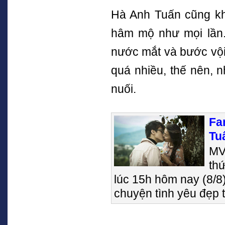
Hà Anh Tuấn cũng kh
hâm mộ như mọi lần.
nước mắt và bước vội 
quá nhiều, thế nên, n
nuối.
Fa
Tu
MV
th
lúc 15h hôm nay (8/8
chuyện tình yêu đẹp 