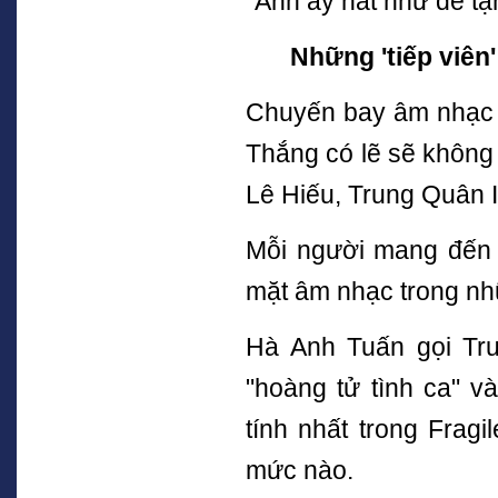
"Anh ấy hát như để tặn
Những 'tiếp viên
Chuyến bay âm nhạc 
Thắng có lẽ sẽ không 
Lê Hiếu, Trung Quân 
Mỗi người mang đến 
mặt âm nhạc trong nh
Hà Anh Tuấn gọi Tru
"hoàng tử tình ca" v
tính nhất trong Frag
mức nào.