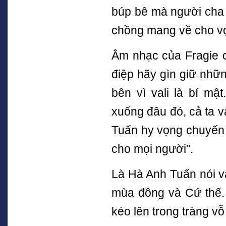
búp bê mà người cha 
chồng mang về cho v
Âm nhạc của Fragie c
điệp hãy gìn giữ nhữn
bên vì vali là bí mậ
xuống đâu đó, cả ta v
Tuấn hy vọng chuyến 
cho mọi người".
Là Hà Anh Tuấn nói v
mùa đông và Cứ thế.
kéo lên trong tràng vỗ