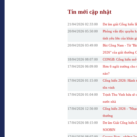
Tin mới cập nhật
21/04/2026 02:33:00
Dư âm giải Cống hiến lầ
20/04/2026 05:50:00
Phỏng vấn độc quyền hậ
tình yêu lớn của khán g
20/04/2026 03:49:00
Bùi Công Nam - Từ "Bài
2026" của giải thưởng 
18/04/2026 08:07:00
CONGB: Cống hiến mở ra
17/04/2026 06:09:00
Hơn 6 ngôi trường cho 
nào?
17/04/2026 01:15:00
Cống hiến 2026: Hành tr
tôn vinh
17/04/2026 01:04:00
Trịnh Thu Vinh hứa sẽ c
nước nhà
17/04/2026 12:56:00
Cống hiến 2026 - "Nhạc
thưởng
17/04/2026 08:15:00
Dư âm Giải Cống hiến lầ
SOOBIN
17/04/2026 08:07:00
Creepy Nuts - những "q