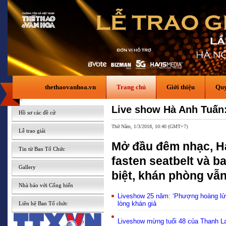
thethaovanhoa.vn
Trang chủ
Giới thiệu
Quy
Live show Hà Anh Tuấn:
Hồ sơ các đề cử
Thứ Năm, 1/3/2018, 10:40 (GMT+7)
Lễ trao giải
Mở đầu đêm nhạc, H
Tin từ Ban Tổ Chức
fasten seatbelt và ba
Gallery
biệt, khán phòng vẫn
Nhà báo với Cống hiến
Liveshow 25 năm: ‘Phượng hoàng lửa’
lòng khán giả
Liên hệ Ban Tổ chức
Liveshow mừng tuổi 48 của Thanh 